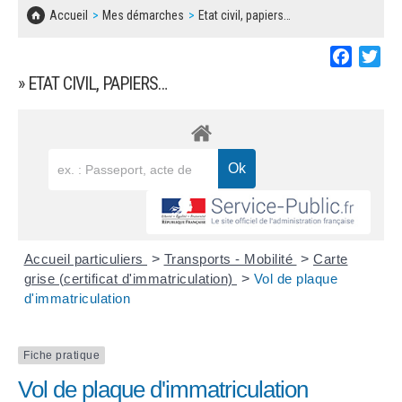
SOLIDARITÉ, LOGEMENT
MARCHÉS PUBLICS
Accueil
Mes démarches
Etat civil, papiers…
BESOIN D'UNE AIDE ?
COMMUNIQUÉS DE PRESSE
ÉTAT CIVIL, PAPIERS…
PLAN LOCAL D'URBANISME
Faceboo
Twi
LES ASSOCIATIONS
CONCERTATIONS PUBLIQUES
» ETAT CIVIL, PAPIERS…
SÉNIORS
DOCUMENT D'INFORMATION COMMUNAL
SUR LES RISQUES MAJEURS
EMPLOI
REGLEMENT LOCAL DE PUBLICITÉ
URBANISME
DECLARATION DE DEMARCHAGE
POLICE MUNICIPALE
DOSSIER DE DEMANDE DE SUBVENTION
Accueil particuliers
>
Transports - Mobilité
>
Carte
DECHETS
grise (certificat d'immatriculation)
>
Vol de plaque
d'immatriculation
DEMANDE DE PRÊT DE MATERIEL
SIGNALEMENTS
FICHE D'ORGANISATION MANIFESTATION
Fiche pratique
Vol de plaque d'immatriculation
PLAN D'ACTION MUNICIPAL