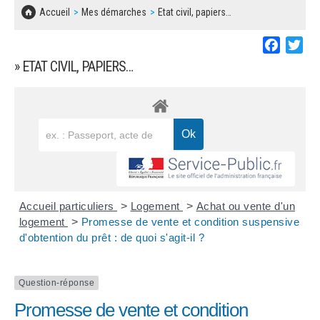
SOLIDARITÉ, LOGEMENT
MARCHÉS PUBLICS
Accueil
Mes démarches
Etat civil, papiers…
BESOIN D'UNE AIDE ?
COMMUNIQUÉS DE PRESSE
ÉTAT CIVIL, PAPIERS…
PLAN LOCAL D'URBANISME
Faceboo
Twi
LES ASSOCIATIONS
CONCERTATIONS PUBLIQUES
» ETAT CIVIL, PAPIERS…
SÉNIORS
DOCUMENT D'INFORMATION COMMUNAL
SUR LES RISQUES MAJEURS
EMPLOI
REGLEMENT LOCAL DE PUBLICITÉ
URBANISME
DECLARATION DE DEMARCHAGE
POLICE MUNICIPALE
DOSSIER DE DEMANDE DE SUBVENTION
Accueil particuliers
>
Logement
>
Achat ou vente d'un
DECHETS
logement
>
Promesse de vente et condition suspensive
d'obtention du prêt : de quoi s'agit-il ?
DEMANDE DE PRÊT DE MATERIEL
SIGNALEMENTS
FICHE D'ORGANISATION MANIFESTATION
Question-réponse
Promesse de vente et condition
PLAN D'ACTION MUNICIPAL