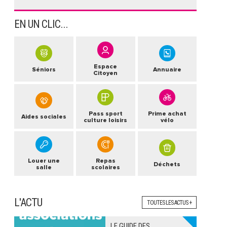
EN UN CLIC...
Espace
Séniors
Annuaire
Citoyen
Pass sport
Prime achat
Aides sociales
culture loisirs
vélo
Louer une
Repas
Déchets
salle
scolaires
L'ACTU
TOUTES LES ACTUS +
LE GUIDE DES