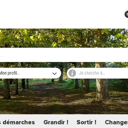
Mon profil...
Je cherche à...
 démarches
Grandir !
Sortir !
Changer