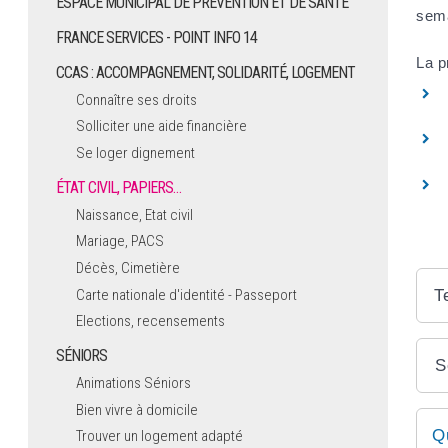
ESPACE MUNICIPAL DE PRÉVENTION ET DE SANTÉ
sema
FRANCE SERVICES - POINT INFO 14
La p
CCAS : ACCOMPAGNEMENT, SOLIDARITÉ, LOGEMENT
Connaître ses droits
Solliciter une aide financière
Se loger dignement
ÉTAT CIVIL, PAPIERS…
Naissance, Etat civil
Mariage, PACS
Décès, Cimetière
T
Carte nationale d'identité - Passeport
Elections, recensements
SÉNIORS
S
Animations Séniors
Bien vivre à domicile
Q
Trouver un logement adapté