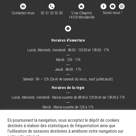
Suivez-nous !
Contactez-nous
02 31 35 52 00
5 rue Chapron
14120 Mondeville
Horaires d'ouverture
―
Lundi, Mercredi, Vendredi : 8h30 - 12h30 et 13h30 - 17h
―
Mardi : 12h - 17h
―
Jeudi : 8h30 - 17h
―
Samedi : 9h – 12h (2e et 4e samedi du mois, sauf juillet/août)
Horaires de la régie
―
Lundi, Mercredi, Vendredi : Mairie ouverte de 8h30 à 12h30 et de 13h30 à 17h
―
Mardi : Mairie ouverte de 12h à 17h
―
Jeudi : Mairie ouverte de 8h30 à 17h
En poursuivant la navigation, vous acceptez le dépôt de cookies
destinés à réaliser des statistiques de fréquentation ainsi que
l'utilisation de sessions destinées à améliorer votre navigation sur
La Ville
Mes démarches
Grandir !
Sortir !
Changer !
Les docs.