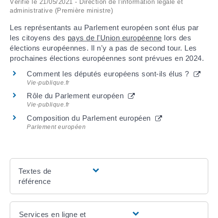
Vérifié le 21/05/2021 - Direction de l'information légale et
administrative (Première ministre)
ARRÊTÉS MUNICIPAUX
Les représentants au Parlement européen sont élus par
les citoyens des
pays de l'Union européenne
lors des
DÉLIBÉRATIONS
élections européennes. Il n'y a pas de second tour. Les
prochaines élections européennes sont prévues en 2024.
Comment les députés européens sont-ils élus ?
Vie-publique.fr
Rôle du Parlement européen
Vie-publique.fr
Composition du Parlement européen
Parlement européen
Textes de
référence
Services en ligne et