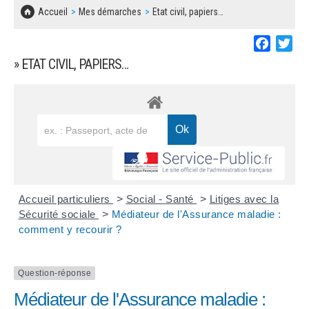
SOLIDARITÉ, LOGEMENT
MARCHÉS PUBLICS
Accueil
Mes démarches
Etat civil, papiers…
BESOIN D'UNE AIDE ?
COMMUNIQUÉS DE PRESSE
ÉTAT CIVIL, PAPIERS…
PLAN LOCAL D'URBANISME
Faceboo
Twi
LES ASSOCIATIONS
CONCERTATIONS PUBLIQUES
» ETAT CIVIL, PAPIERS…
SÉNIORS
DOCUMENT D'INFORMATION COMMUNAL
SUR LES RISQUES MAJEURS
EMPLOI
REGLEMENT LOCAL DE PUBLICITÉ
URBANISME
DECLARATION DE DEMARCHAGE
POLICE MUNICIPALE
DOSSIER DE DEMANDE DE SUBVENTION
Accueil particuliers
>
Social - Santé
>
Litiges avec la
DECHETS
Sécurité sociale
>
Médiateur de l'Assurance maladie :
comment y recourir ?
DEMANDE DE PRÊT DE MATERIEL
SIGNALEMENTS
FICHE D'ORGANISATION MANIFESTATION
Question-réponse
Médiateur de l'Assurance maladie :
PLAN D'ACTION MUNICIPAL