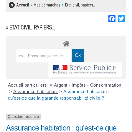
SOLIDARITÉ, LOGEMENT
MARCHÉS PUBLICS
Accueil
Mes démarches
Etat civil, papiers…
BESOIN D'UNE AIDE ?
COMMUNIQUÉS DE PRESSE
ÉTAT CIVIL, PAPIERS…
PLAN LOCAL D'URBANISME
Faceboo
Twi
LES ASSOCIATIONS
CONCERTATIONS PUBLIQUES
» ETAT CIVIL, PAPIERS…
SÉNIORS
DOCUMENT D'INFORMATION COMMUNAL
SUR LES RISQUES MAJEURS
EMPLOI
REGLEMENT LOCAL DE PUBLICITÉ
URBANISME
DECLARATION DE DEMARCHAGE
POLICE MUNICIPALE
DOSSIER DE DEMANDE DE SUBVENTION
Accueil particuliers
>
Argent - Impôts - Consommation
DECHETS
>
Assurance habitation
>
Assurance habitation :
qu'est-ce que la garantie responsabilité civile ?
DEMANDE DE PRÊT DE MATERIEL
SIGNALEMENTS
FICHE D'ORGANISATION MANIFESTATION
Question-réponse
Assurance habitation : qu'est-ce que
PLAN D'ACTION MUNICIPAL