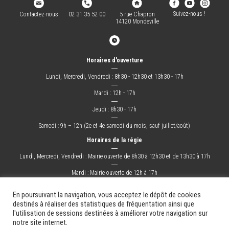
Suivez-nous !
Contactez-nous
02 31 35 52 00
5 rue Chapron
14120 Mondeville
Horaires d'ouverture
―
Lundi, Mercredi, Vendredi : 8h30 - 12h30 et 13h30 - 17h
―
Mardi : 12h - 17h
―
Jeudi : 8h30 - 17h
―
Samedi : 9h – 12h (2e et 4e samedi du mois, sauf juillet/août)
Horaires de la régie
―
Lundi, Mercredi, Vendredi : Mairie ouverte de 8h30 à 12h30 et de 13h30 à 17h
―
Mardi : Mairie ouverte de 12h à 17h
―
Jeudi : Mairie ouverte de 8h30 à 17h
En poursuivant la navigation, vous acceptez le dépôt de cookies
destinés à réaliser des statistiques de fréquentation ainsi que
l'utilisation de sessions destinées à améliorer votre navigation sur
La Ville
Mes démarches
Grandir !
Sortir !
Changer !
Les docs.
notre site internet.
Mentions légales
Plan du site
Contact