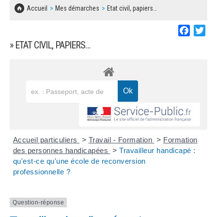
SOLIDARITÉ, LOGEMENT
MARCHÉS PUBLICS
Accueil
Mes démarches
Etat civil, papiers…
BESOIN D'UNE AIDE ?
COMMUNIQUÉS DE PRESSE
ÉTAT CIVIL, PAPIERS…
PLAN LOCAL D'URBANISME
Faceboo
Twi
LES ASSOCIATIONS
CONCERTATIONS PUBLIQUES
» ETAT CIVIL, PAPIERS…
SÉNIORS
DOCUMENT D'INFORMATION COMMUNAL
SUR LES RISQUES MAJEURS
EMPLOI
REGLEMENT LOCAL DE PUBLICITÉ
URBANISME
DECLARATION DE DEMARCHAGE
POLICE MUNICIPALE
DOSSIER DE DEMANDE DE SUBVENTION
Accueil particuliers
>
Travail - Formation
>
Formation
DECHETS
des personnes handicapées
>
Travailleur handicapé :
qu'est-ce qu'une école de reconversion
DEMANDE DE PRÊT DE MATERIEL
professionnelle ?
SIGNALEMENTS
FICHE D'ORGANISATION MANIFESTATION
Question-réponse
PLAN D'ACTION MUNICIPAL