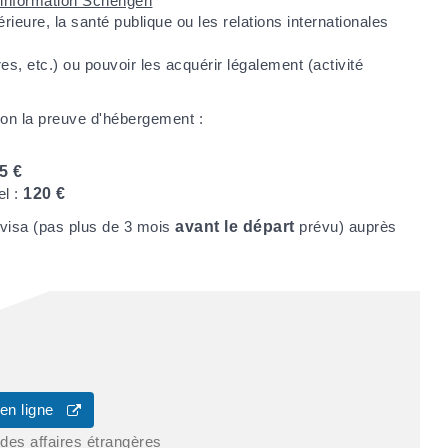
information Schengen
rieure, la santé publique ou les relations internationales
s, etc.) ou pouvoir les acquérir légalement (activité
lon la preuve d'hébergement :
5 €
el :
120 €
visa (pas plus de 3 mois
avant le départ
prévu) auprès
 en ligne
 des affaires étrangères