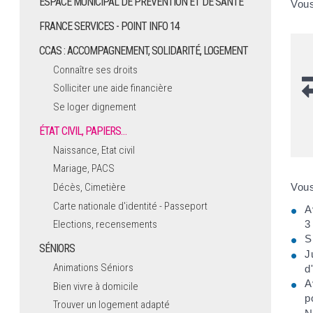
ESPACE MUNICIPAL DE PRÉVENTION ET DE SANTÉ
Vous
FRANCE SERVICES - POINT INFO 14
CCAS : ACCOMPAGNEMENT, SOLIDARITÉ, LOGEMENT
Connaître ses droits
Solliciter une aide financière
Se loger dignement
ÉTAT CIVIL, PAPIERS…
Naissance, Etat civil
Mariage, PACS
Vous
Décès, Cimetière
Carte nationale d'identité - Passeport
A
3
Elections, recensements
S
SÉNIORS
J
Animations Séniors
d
A
Bien vivre à domicile
p
Trouver un logement adapté