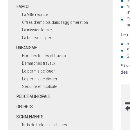
N
EMPLOI
N
d
La Ville recrute
D
Offres d'emplois dans l'agglomération
p
La mission locale
Le n
La bourse au permis
S
URBANISME
S
Horaires tontes et travaux
S
Démarches travaux
Si v
Le permis de louer
des 
Le permis de diviser
Sécurité et publicité
POLICE MUNICIPALE
DECHETS
SIGNALEMENTS
Nids de frelons asiatiques