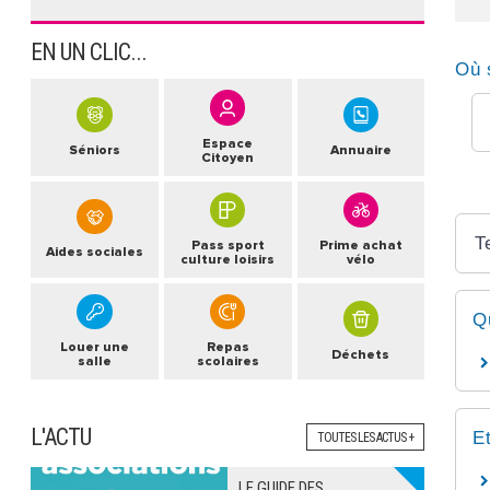
EN UN CLIC...
Où 
Espace
Séniors
Annuaire
Citoyen
T
Pass sport
Prime achat
Aides sociales
culture loisirs
vélo
Q
Louer une
Repas
Déchets
salle
scolaires
L'ACTU
E
TOUTES LES ACTUS +
LE GUIDE DES