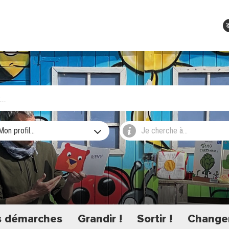
Mon profil...
Je cherche à...
 démarches
Grandir !
Sortir !
Changer