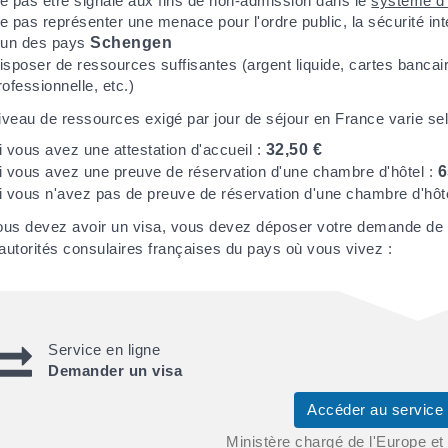
e pas être signalé aux fins de non-admission dans le
système d'
e pas représenter une menace pour l'ordre public, la sécurité inté
'un des pays
Schengen
isposer de ressources suffisantes (argent liquide, cartes bancaire
rofessionnelle, etc.)
iveau de ressources exigé par jour de séjour en France varie se
i vous avez une attestation d'accueil :
32,50 €
i vous avez une preuve de réservation d'une chambre d'hôtel :
6
i vous n'avez pas de preuve de réservation d'une chambre d'hôt
ous devez avoir un visa, vous devez déposer votre demande de 
autorités consulaires françaises du pays où vous vivez :
Service en ligne
Demander un visa
Accéder au service
Ministère chargé de l'Europe et