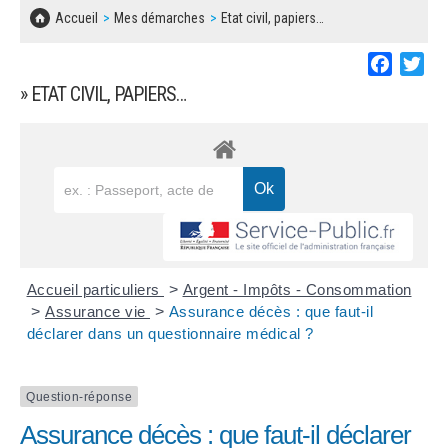
SOLIDARITÉ, LOGEMENT
MARCHÉS PUBLICS
Accueil
Mes démarches
Etat civil, papiers…
BESOIN D'UNE AIDE ?
COMMUNIQUÉS DE PRESSE
ÉTAT CIVIL, PAPIERS…
PLAN LOCAL D'URBANISME
Faceboo
Twi
LES ASSOCIATIONS
CONCERTATIONS PUBLIQUES
» ETAT CIVIL, PAPIERS…
SÉNIORS
DOCUMENT D'INFORMATION COMMUNAL
SUR LES RISQUES MAJEURS
EMPLOI
REGLEMENT LOCAL DE PUBLICITÉ
URBANISME
DECLARATION DE DEMARCHAGE
POLICE MUNICIPALE
DOSSIER DE DEMANDE DE SUBVENTION
Accueil particuliers
>
Argent - Impôts - Consommation
DECHETS
>
Assurance vie
>
Assurance décès : que faut-il
déclarer dans un questionnaire médical ?
DEMANDE DE PRÊT DE MATERIEL
SIGNALEMENTS
FICHE D'ORGANISATION MANIFESTATION
Question-réponse
Assurance décès : que faut-il déclarer
PLAN D'ACTION MUNICIPAL