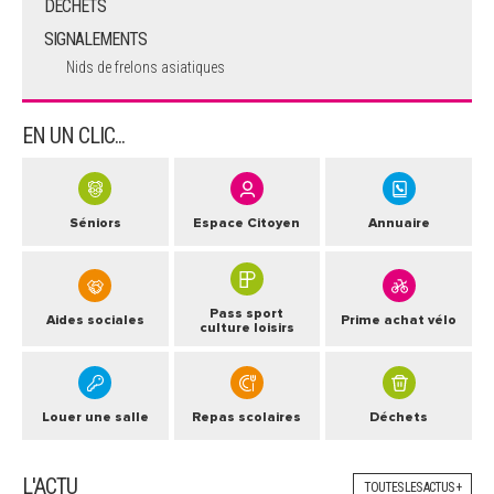
DECHETS
SIGNALEMENTS
Nids de frelons asiatiques
EN UN CLIC...
Séniors
Espace Citoyen
Annuaire
Pass sport
Aides sociales
Prime achat vélo
culture loisirs
Louer une salle
Repas scolaires
Déchets
L'ACTU
TOUTES LES ACTUS +