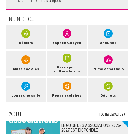
Nids de frelons asiatiques
EN UN CLIC...
Séniors
Espace Citoyen
Annuaire
Pass sport
Aides sociales
Prime achat vélo
culture loisirs
Louer une salle
Repas scolaires
Déchets
L'ACTU
TOUTES LES ACTUS +
LE GUIDE DES ASSOCIATIONS 2026-
2027 EST DISPONIBLE