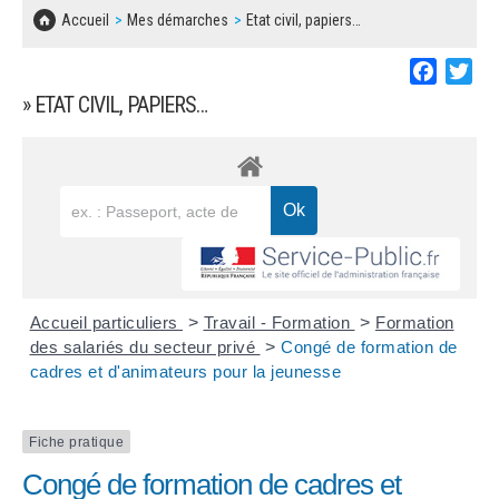
SOLIDARITÉ, LOGEMENT
MARCHÉS PUBLICS
Accueil
Mes démarches
Etat civil, papiers…
BESOIN D'UNE AIDE ?
COMMUNIQUÉS DE PRESSE
ÉTAT CIVIL, PAPIERS…
PLAN LOCAL D'URBANISME
Faceboo
Twi
LES ASSOCIATIONS
CONCERTATIONS PUBLIQUES
» ETAT CIVIL, PAPIERS…
SÉNIORS
DOCUMENT D'INFORMATION COMMUNAL
SUR LES RISQUES MAJEURS
EMPLOI
REGLEMENT LOCAL DE PUBLICITÉ
URBANISME
DECLARATION DE DEMARCHAGE
POLICE MUNICIPALE
DOSSIER DE DEMANDE DE SUBVENTION
Accueil particuliers
>
Travail - Formation
>
Formation
DECHETS
des salariés du secteur privé
>
Congé de formation de
cadres et d'animateurs pour la jeunesse
DEMANDE DE PRÊT DE MATERIEL
SIGNALEMENTS
FICHE D'ORGANISATION MANIFESTATION
Fiche pratique
Congé de formation de cadres et
PLAN D'ACTION MUNICIPAL