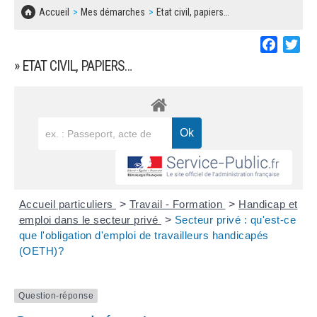
SOLIDARITÉ, LOGEMENT
MARCHÉS PUBLICS
Accueil
Mes démarches
Etat civil, papiers…
BESOIN D'UNE AIDE ?
COMMUNIQUÉS DE PRESSE
ÉTAT CIVIL, PAPIERS…
PLAN LOCAL D'URBANISME
Faceboo
Twi
LES ASSOCIATIONS
CONCERTATIONS PUBLIQUES
» ETAT CIVIL, PAPIERS…
SÉNIORS
DOCUMENT D'INFORMATION COMMUNAL
SUR LES RISQUES MAJEURS
EMPLOI
REGLEMENT LOCAL DE PUBLICITÉ
URBANISME
DECLARATION DE DEMARCHAGE
POLICE MUNICIPALE
DOSSIER DE DEMANDE DE SUBVENTION
Accueil particuliers
>
Travail - Formation
>
Handicap et
DECHETS
emploi dans le secteur privé
>
Secteur privé : qu'est-ce
que l'obligation d'emploi de travailleurs handicapés
DEMANDE DE PRÊT DE MATERIEL
(OETH)?
SIGNALEMENTS
FICHE D'ORGANISATION MANIFESTATION
Question-réponse
PLAN D'ACTION MUNICIPAL