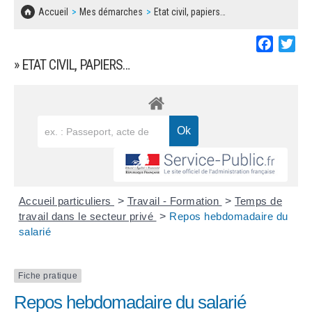
SOLIDARITÉ, LOGEMENT
MARCHÉS PUBLICS
Accueil
Mes démarches
Etat civil, papiers…
BESOIN D'UNE AIDE ?
COMMUNIQUÉS DE PRESSE
ÉTAT CIVIL, PAPIERS…
PLAN LOCAL D'URBANISME
Faceboo
Twi
LES ASSOCIATIONS
CONCERTATIONS PUBLIQUES
» ETAT CIVIL, PAPIERS…
SÉNIORS
DOCUMENT D'INFORMATION COMMUNAL
SUR LES RISQUES MAJEURS
EMPLOI
REGLEMENT LOCAL DE PUBLICITÉ
URBANISME
DECLARATION DE DEMARCHAGE
POLICE MUNICIPALE
DOSSIER DE DEMANDE DE SUBVENTION
Accueil particuliers
>
Travail - Formation
>
Temps de
DECHETS
travail dans le secteur privé
>
Repos hebdomadaire du
salarié
DEMANDE DE PRÊT DE MATERIEL
SIGNALEMENTS
FICHE D'ORGANISATION MANIFESTATION
Fiche pratique
Repos hebdomadaire du salarié
PLAN D'ACTION MUNICIPAL