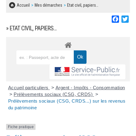
SOLIDARITÉ, LOGEMENT
MARCHÉS PUBLICS
Accueil
Mes démarches
Etat civil, papiers…
BESOIN D'UNE AIDE ?
COMMUNIQUÉS DE PRESSE
ÉTAT CIVIL, PAPIERS…
PLAN LOCAL D'URBANISME
Faceboo
Twi
LES ASSOCIATIONS
CONCERTATIONS PUBLIQUES
» ETAT CIVIL, PAPIERS…
SÉNIORS
DOCUMENT D'INFORMATION COMMUNAL
SUR LES RISQUES MAJEURS
EMPLOI
REGLEMENT LOCAL DE PUBLICITÉ
URBANISME
DECLARATION DE DEMARCHAGE
POLICE MUNICIPALE
DOSSIER DE DEMANDE DE SUBVENTION
Accueil particuliers
>
Argent - Impôts - Consommation
DECHETS
>
Prélèvements sociaux (CSG, CRDS)
>
Prélèvements sociaux (CSG, CRDS...) sur les revenus
DEMANDE DE PRÊT DE MATERIEL
du patrimoine
SIGNALEMENTS
FICHE D'ORGANISATION MANIFESTATION
Fiche pratique
PLAN D'ACTION MUNICIPAL