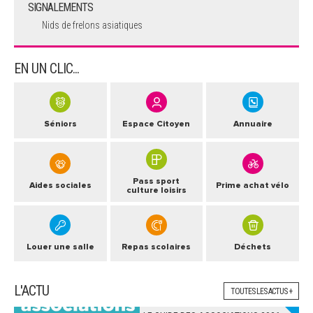
SIGNALEMENTS
Nids de frelons asiatiques
EN UN CLIC...
Séniors
Espace Citoyen
Annuaire
Pass sport
Aides sociales
Prime achat vélo
culture loisirs
Louer une salle
Repas scolaires
Déchets
L'ACTU
TOUTES LES ACTUS +