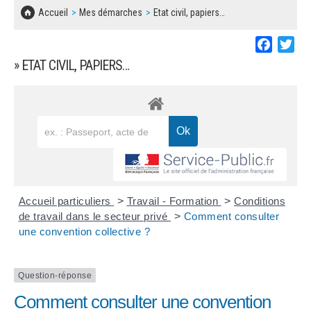
SOLIDARITÉ, LOGEMENT
MARCHÉS PUBLICS
Accueil
Mes démarches
Etat civil, papiers…
BESOIN D'UNE AIDE ?
COMMUNIQUÉS DE PRESSE
ÉTAT CIVIL, PAPIERS…
PLAN LOCAL D'URBANISME
Faceboo
Twi
LES ASSOCIATIONS
CONCERTATIONS PUBLIQUES
» ETAT CIVIL, PAPIERS…
SÉNIORS
DOCUMENT D'INFORMATION COMMUNAL
SUR LES RISQUES MAJEURS
EMPLOI
REGLEMENT LOCAL DE PUBLICITÉ
URBANISME
DECLARATION DE DEMARCHAGE
POLICE MUNICIPALE
DOSSIER DE DEMANDE DE SUBVENTION
Accueil particuliers
>
Travail - Formation
>
Conditions
DECHETS
de travail dans le secteur privé
>
Comment consulter
une convention collective ?
DEMANDE DE PRÊT DE MATERIEL
SIGNALEMENTS
FICHE D'ORGANISATION MANIFESTATION
Question-réponse
Comment consulter une convention
PLAN D'ACTION MUNICIPAL