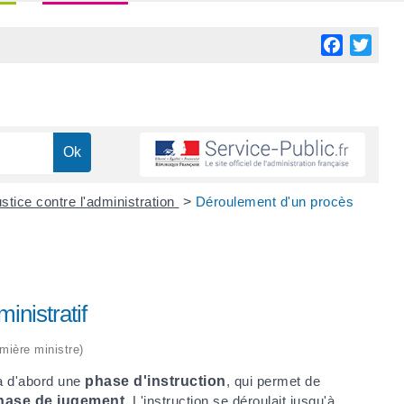
Facebook
Twitt
ustice contre l'administration
>
Déroulement d'un procès
inistratif
emière ministre)
y a d'abord une
phase d'instruction
, qui permet de
hase de jugement
. L'instruction se déroulait jusqu'à