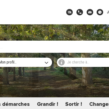
J
Mon profil...
Je cherche à...
 démarches
Grandir !
Sortir !
Changer