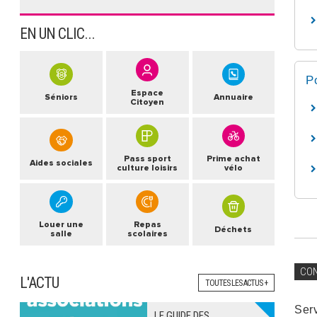
EN UN CLIC...
P
Espace
Séniors
Annuaire
Citoyen
Pass sport
Prime achat
Aides sociales
culture loisirs
vélo
Louer une
Repas
Déchets
salle
scolaires
CO
L'ACTU
TOUTES LES ACTUS +
Ser
LE GUIDE DES