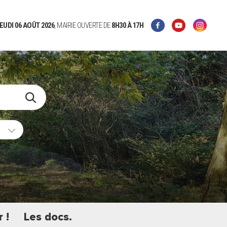
EUDI 06 AOÛT 2026
, MAIRIE OUVERTE DE
8H30
À 17H
 !
Les docs.