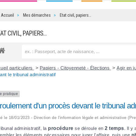
Accueil
Mes démarches
Etat civil, papiers…
TAT CIVIL, PAPIERS…
ueil particuliers
>
Papiers - Citoyenneté - Élections
>
Agir en j
ant le tribunal administratif
e pratique
oulement d'un procès devant le tribunal adm
ié le 18/01/2023 - Direction de l'information légale et administrative (Pr
ribunal administratif, la
procédure
se déroule en
2 temps
. Il 
embler les éléments nécessaires pour juger l'affaire, puis une
p