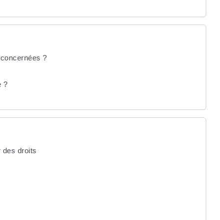
t concernées ?
e ?
r des droits