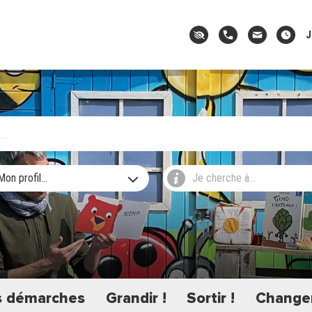
J
Mon profil...
Je cherche à...
 démarches
Grandir !
Sortir !
Changer