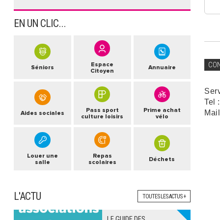
EN UN CLIC...
CO
Espace
Séniors
Annuaire
Citoyen
Ser
Tel 
Pass sport
Prime achat
Mail
Aides sociales
culture loisirs
vélo
Louer une
Repas
Déchets
salle
scolaires
L'ACTU
TOUTES LES ACTUS +
LE GUIDE DES