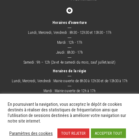
Horaires d'ouverture
―
Lundi, Mercredi, Vendredi : 8h30 - 12h30 et 13h30 - 17h
―
Mardi : 12h - 17h
―
Jeudi : 8h30 - 17h
―
Samedi : 9h – 12h (2e et 4e samedi du mois, sauf juillet/août)
Horaires de la régie
―
Lundi, Mercredi, Vendredi : Mairie ouverte de 8h30 à 12h30 et de 13h30 à 17h
―
Mardi : Mairie ouverte de 12h à 17h
―
Jeudi : Mairie ouverte de 8h30 à 17h
En poursuivant la navigation, vous acceptez le dépôt de cookies
destinés à réaliser des statistiques de fréquentation ainsi que
l'utilisation de sessions destinées à améliorer votre navigation sur
La Ville
Mes démarches
Grandir !
Sortir !
Changer !
Les docs.
notre site internet.
Mentions légales
Plan du site
Contact
Paramètres des cookies
TOUT REJETER
ACCEPTER TOUT