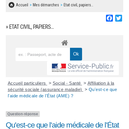
SOLIDARITÉ, LOGEMENT
MARCHÉS PUBLICS
Accueil
Mes démarches
Etat civil, papiers…
BESOIN D'UNE AIDE ?
COMMUNIQUÉS DE PRESSE
ÉTAT CIVIL, PAPIERS…
PLAN LOCAL D'URBANISME
Faceboo
Twi
LES ASSOCIATIONS
CONCERTATIONS PUBLIQUES
» ETAT CIVIL, PAPIERS…
SÉNIORS
DOCUMENT D'INFORMATION COMMUNAL
SUR LES RISQUES MAJEURS
EMPLOI
REGLEMENT LOCAL DE PUBLICITÉ
URBANISME
DECLARATION DE DEMARCHAGE
POLICE MUNICIPALE
DOSSIER DE DEMANDE DE SUBVENTION
Accueil particuliers
>
Social - Santé
>
Affiliation à la
DECHETS
sécurité sociale (assurance maladie)
>
Qu'est-ce que
l'aide médicale de l'État (AME) ?
DEMANDE DE PRÊT DE MATERIEL
SIGNALEMENTS
FICHE D'ORGANISATION MANIFESTATION
Question-réponse
Qu'est-ce que l'aide médicale de l'État
PLAN D'ACTION MUNICIPAL