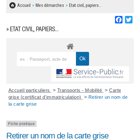
SOLIDARITÉ, LOGEMENT
MARCHÉS PUBLICS
Accueil
Mes démarches
Etat civil, papiers…
BESOIN D'UNE AIDE ?
COMMUNIQUÉS DE PRESSE
ÉTAT CIVIL, PAPIERS…
PLAN LOCAL D'URBANISME
Faceboo
Twi
LES ASSOCIATIONS
CONCERTATIONS PUBLIQUES
» ETAT CIVIL, PAPIERS…
SÉNIORS
DOCUMENT D'INFORMATION COMMUNAL
SUR LES RISQUES MAJEURS
EMPLOI
REGLEMENT LOCAL DE PUBLICITÉ
URBANISME
DECLARATION DE DEMARCHAGE
POLICE MUNICIPALE
DOSSIER DE DEMANDE DE SUBVENTION
Accueil particuliers
>
Transports - Mobilité
>
Carte
DECHETS
grise (certificat d'immatriculation)
>
Retirer un nom de
la carte grise
DEMANDE DE PRÊT DE MATERIEL
SIGNALEMENTS
FICHE D'ORGANISATION MANIFESTATION
Fiche pratique
Retirer un nom de la carte grise
PLAN D'ACTION MUNICIPAL