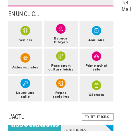
Tel 
Mail
EN UN CLIC...
Espace
Séniors
Annuaire
Citoyen
Pass sport
Prime achat
Aides sociales
culture loisirs
vélo
Louer une
Repas
Déchets
salle
scolaires
L'ACTU
TOUTES LES ACTUS +
LE GUIDE DES