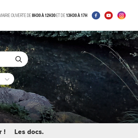
 MAIRIE OUVERTE DE
8H30 À 12H30
ET DE
13H30 À 17H
 !
Les docs.