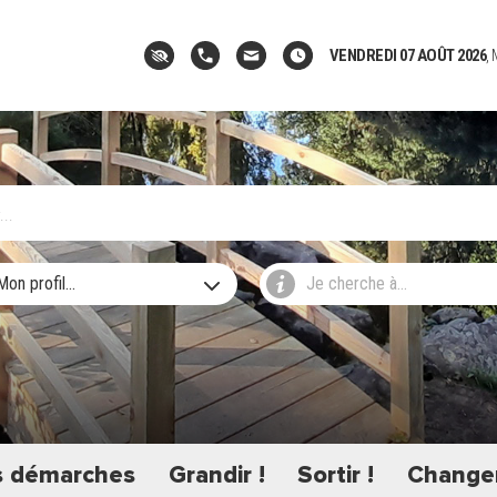
VENDREDI 07 AOÛT 2026
,
Mon profil...
Je cherche à...
 démarches
Grandir !
Sortir !
Changer