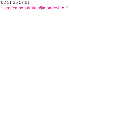
: 02 31 35 52 01
 :
service.population@mondeville.fr