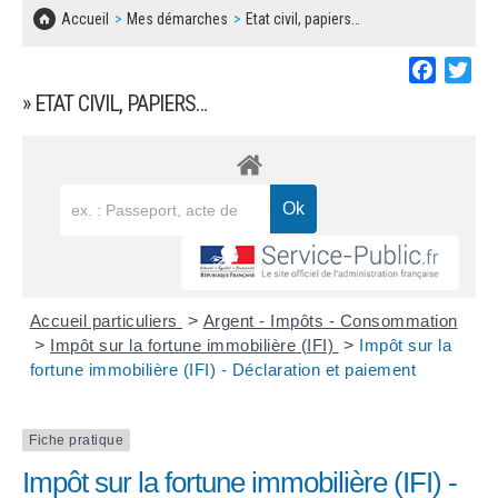
SOLIDARITÉ, LOGEMENT
MARCHÉS PUBLICS
Accueil
Mes démarches
Etat civil, papiers…
BESOIN D'UNE AIDE ?
COMMUNIQUÉS DE PRESSE
ÉTAT CIVIL, PAPIERS…
PLAN LOCAL D'URBANISME
Faceboo
Twi
LES ASSOCIATIONS
CONCERTATIONS PUBLIQUES
» ETAT CIVIL, PAPIERS…
SÉNIORS
DOCUMENT D'INFORMATION COMMUNAL
SUR LES RISQUES MAJEURS
EMPLOI
REGLEMENT LOCAL DE PUBLICITÉ
URBANISME
DECLARATION DE DEMARCHAGE
POLICE MUNICIPALE
DOSSIER DE DEMANDE DE SUBVENTION
Accueil particuliers
>
Argent - Impôts - Consommation
DECHETS
>
Impôt sur la fortune immobilière (IFI)
>
Impôt sur la
fortune immobilière (IFI) - Déclaration et paiement
DEMANDE DE PRÊT DE MATERIEL
SIGNALEMENTS
FICHE D'ORGANISATION MANIFESTATION
Fiche pratique
Impôt sur la fortune immobilière (IFI) -
PLAN D'ACTION MUNICIPAL