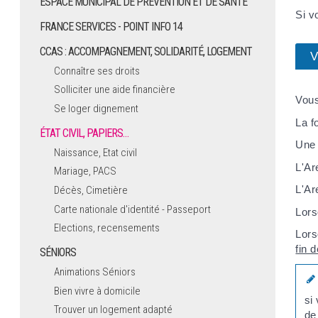
ESPACE MUNICIPAL DE PRÉVENTION ET DE SANTÉ
Si v
FRANCE SERVICES - POINT INFO 14
CCAS : ACCOMPAGNEMENT, SOLIDARITÉ, LOGEMENT
V
Connaître ses droits
Solliciter une aide financière
Vous
Se loger dignement
La f
ÉTAT CIVIL, PAPIERS…
Une 
Naissance, Etat civil
L'Ar
Mariage, PACS
L'Ar
Décès, Cimetière
Carte nationale d'identité - Passeport
Lors
Elections, recensements
Lors
fin 
SÉNIORS
Animations Séniors
Bien vivre à domicile
si
Trouver un logement adapté
de