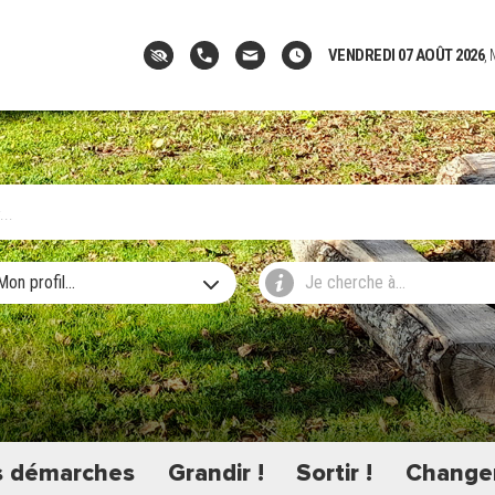
VENDREDI 07 AOÛT 2026
,
Mon profil...
Je cherche à...
 démarches
Grandir !
Sortir !
Changer