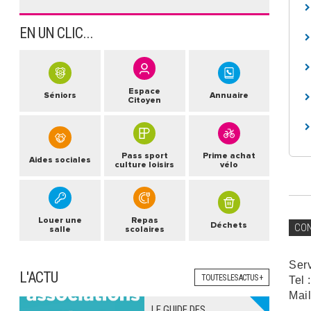
EN UN CLIC...
Espace
Séniors
Annuaire
Citoyen
Pass sport
Prime achat
Aides sociales
culture loisirs
vélo
Louer une
Repas
Déchets
CO
salle
scolaires
Ser
L'ACTU
TOUTES LES ACTUS +
Tel 
Mail
LE GUIDE DES