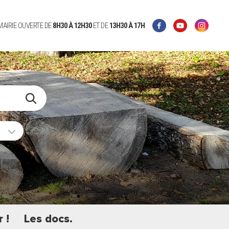
 MAIRIE OUVERTE DE
8H30 À 12H30
ET DE
13H30 À 17H
 !
Les docs.