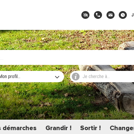
J
Mon profil...
Je cherche à...
 démarches
Grandir !
Sortir !
Changer