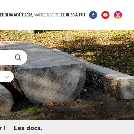
EUDI 06 AOÛT 2026
, MAIRIE OUVERTE DE
8H30
À 17H
 !
Les docs.