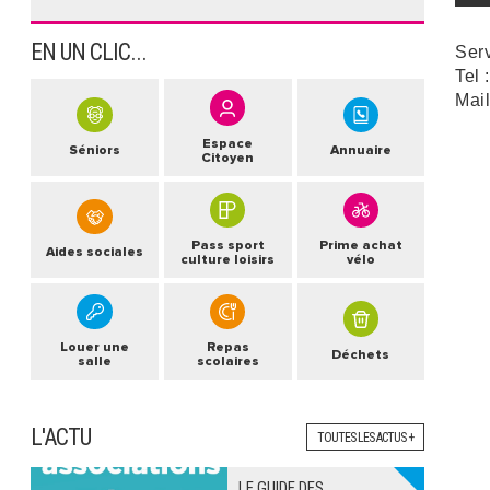
EN UN CLIC...
Ser
Tel 
Mail
Espace
Séniors
Annuaire
Citoyen
Pass sport
Prime achat
Aides sociales
culture loisirs
vélo
Louer une
Repas
Déchets
salle
scolaires
L'ACTU
TOUTES LES ACTUS +
LE GUIDE DES