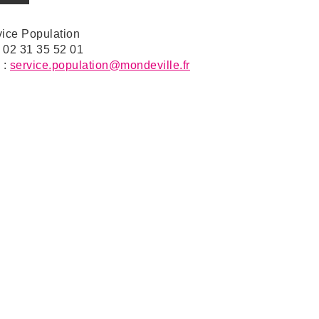
vice Population
: 02 31 35 52 01
 :
service.population@mondeville.fr