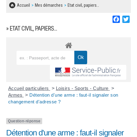
SOLIDARITÉ, LOGEMENT
MARCHÉS PUBLICS
Accueil
Mes démarches
Etat civil, papiers…
BESOIN D'UNE AIDE ?
COMMUNIQUÉS DE PRESSE
ÉTAT CIVIL, PAPIERS…
PLAN LOCAL D'URBANISME
Faceboo
Twi
LES ASSOCIATIONS
CONCERTATIONS PUBLIQUES
» ETAT CIVIL, PAPIERS…
SÉNIORS
DOCUMENT D'INFORMATION COMMUNAL
SUR LES RISQUES MAJEURS
EMPLOI
REGLEMENT LOCAL DE PUBLICITÉ
URBANISME
DECLARATION DE DEMARCHAGE
POLICE MUNICIPALE
DOSSIER DE DEMANDE DE SUBVENTION
Accueil particuliers
>
Loisirs - Sports - Culture
>
DECHETS
Armes
>
Détention d'une arme : faut-il signaler son
changement d'adresse ?
DEMANDE DE PRÊT DE MATERIEL
SIGNALEMENTS
FICHE D'ORGANISATION MANIFESTATION
Question-réponse
Détention d'une arme : faut-il signaler
PLAN D'ACTION MUNICIPAL