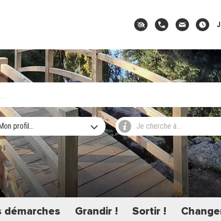
J
Mon profil...
Je cherche à...
 démarches
Grandir !
Sortir !
Changer