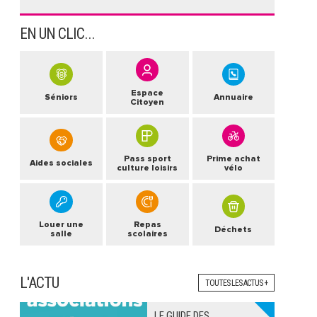
EN UN CLIC...
Espace
Séniors
Annuaire
Citoyen
Pass sport
Prime achat
Aides sociales
culture loisirs
vélo
Louer une
Repas
Déchets
salle
scolaires
L'ACTU
TOUTES LES ACTUS +
LE GUIDE DES