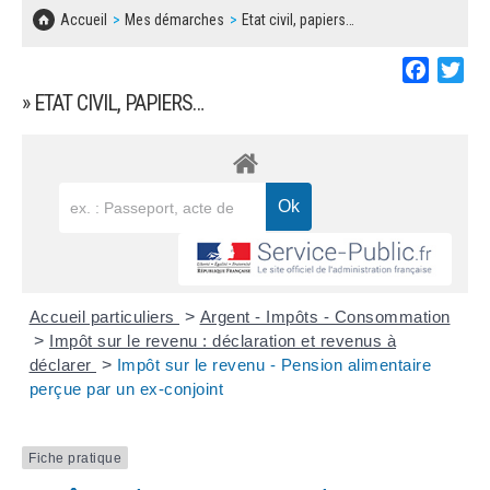
SOLIDARITÉ, LOGEMENT
MARCHÉS PUBLICS
Accueil
Mes démarches
Etat civil, papiers…
BESOIN D'UNE AIDE ?
COMMUNIQUÉS DE PRESSE
ÉTAT CIVIL, PAPIERS…
PLAN LOCAL D'URBANISME
Faceboo
Twi
LES ASSOCIATIONS
CONCERTATIONS PUBLIQUES
» ETAT CIVIL, PAPIERS…
SÉNIORS
DOCUMENT D'INFORMATION COMMUNAL
SUR LES RISQUES MAJEURS
EMPLOI
REGLEMENT LOCAL DE PUBLICITÉ
URBANISME
DECLARATION DE DEMARCHAGE
POLICE MUNICIPALE
DOSSIER DE DEMANDE DE SUBVENTION
Accueil particuliers
>
Argent - Impôts - Consommation
DECHETS
>
Impôt sur le revenu : déclaration et revenus à
déclarer
>
Impôt sur le revenu - Pension alimentaire
DEMANDE DE PRÊT DE MATERIEL
perçue par un ex-conjoint
SIGNALEMENTS
FICHE D'ORGANISATION MANIFESTATION
Fiche pratique
PLAN D'ACTION MUNICIPAL