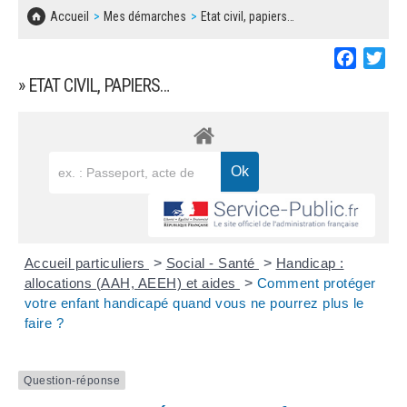
SOLIDARITÉ, LOGEMENT
MARCHÉS PUBLICS
Accueil
Mes démarches
Etat civil, papiers…
BESOIN D'UNE AIDE ?
COMMUNIQUÉS DE PRESSE
ÉTAT CIVIL, PAPIERS…
PLAN LOCAL D'URBANISME
Faceboo
Twi
LES ASSOCIATIONS
CONCERTATIONS PUBLIQUES
» ETAT CIVIL, PAPIERS…
SÉNIORS
DOCUMENT D'INFORMATION COMMUNAL
SUR LES RISQUES MAJEURS
EMPLOI
REGLEMENT LOCAL DE PUBLICITÉ
URBANISME
DECLARATION DE DEMARCHAGE
POLICE MUNICIPALE
DOSSIER DE DEMANDE DE SUBVENTION
Accueil particuliers
>
Social - Santé
>
Handicap :
DECHETS
allocations (AAH, AEEH) et aides
>
Comment protéger
votre enfant handicapé quand vous ne pourrez plus le
DEMANDE DE PRÊT DE MATERIEL
faire ?
SIGNALEMENTS
FICHE D'ORGANISATION MANIFESTATION
Question-réponse
PLAN D'ACTION MUNICIPAL