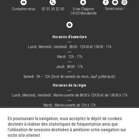
Suivez-nous !
Contactez-nous
02 31 35 52 00
5 rue Chapron
14120 Mondeville
Horaires d'ouverture
―
Lundi, Mercredi, Vendredi : 8h30 - 12h30 et 13h30 - 17h
―
Mardi : 12h - 17h
―
Jeudi : 8h30 - 17h
―
Samedi : 9h – 12h (2e et 4e samedi du mois, sauf juillet/août)
Horaires de la régie
―
Lundi, Mercredi, Vendredi : Mairie ouverte de 8h30 à 12h30 et de 13h30 à 17h
―
Mardi : Mairie ouverte de 12h à 17h
―
Jeudi : Mairie ouverte de 8h30 à 17h
En poursuivant la navigation, vous acceptez le dépôt de cookies
destinés à réaliser des statistiques de fréquentation ainsi que
l'utilisation de sessions destinées à améliorer votre navigation sur
La Ville
Mes démarches
Grandir !
Sortir !
Changer !
Les docs.
notre site internet.
Mentions légales
Plan du site
Contact