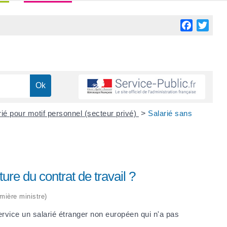
Facebook
Twitt
ié pour motif personnel (secteur privé)
>
Salarié sans
ture du contrat de travail ?
emière ministre)
rvice un salarié étranger non européen qui n'a pas