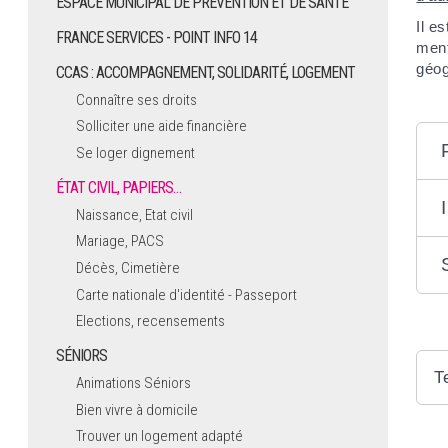
ESPACE MUNICIPAL DE PRÉVENTION ET DE SANTÉ
Il e
FRANCE SERVICES - POINT INFO 14
ment
géog
CCAS : ACCOMPAGNEMENT, SOLIDARITÉ, LOGEMENT
Connaître ses droits
Solliciter une aide financière
Se loger dignement
ÉTAT CIVIL, PAPIERS…
Naissance, Etat civil
Mariage, PACS
Décès, Cimetière
Carte nationale d'identité - Passeport
Elections, recensements
SÉNIORS
T
Animations Séniors
Bien vivre à domicile
Trouver un logement adapté