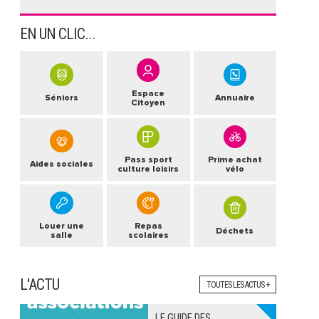
EN UN CLIC...
Espace
Séniors
Annuaire
Citoyen
Pass sport
Prime achat
Aides sociales
culture loisirs
vélo
Louer une
Repas
Déchets
salle
scolaires
L'ACTU
TOUTES LES ACTUS +
LE GUIDE DES