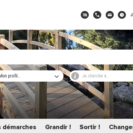
J
Mon profil...
Je cherche à...
 démarches
Grandir !
Sortir !
Changer