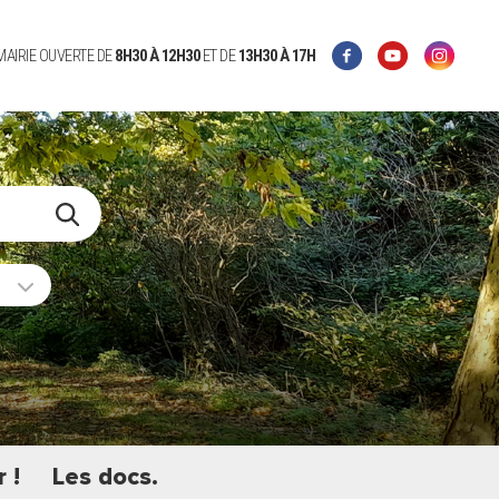
 MAIRIE OUVERTE DE
8H30 À 12H30
ET DE
13H30 À 17H
 !
Les docs.