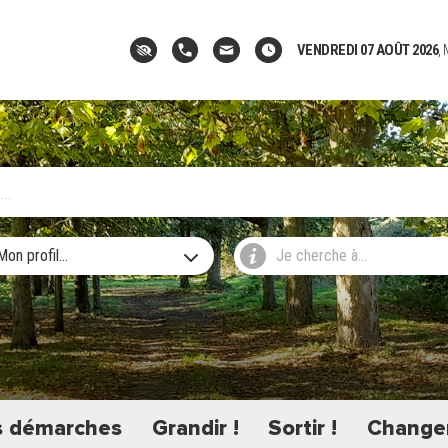
VENDREDI 07 AOÛT 2026
,
Mon profil...
Je cherche à...
 démarches
Grandir !
Sortir !
Changer