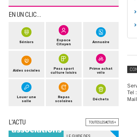
EN UN CLIC...
Espace
Séniors
Annuaire
Citoyen
Pass sport
Prime achat
CO
Aides sociales
culture loisirs
vélo
Ser
Tel 
Louer une
Repas
Mail
Déchets
salle
scolaires
L'ACTU
TOUTES LES ACTUS +
LE GUIDE DES