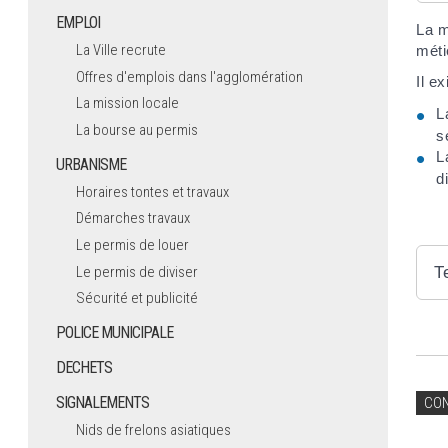
EMPLOI
La m
La Ville recrute
méti
Offres d'emplois dans l'agglomération
Il e
La mission locale
L
La bourse au permis
s
L
URBANISME
d
Horaires tontes et travaux
Démarches travaux
Le permis de louer
Le permis de diviser
T
Sécurité et publicité
POLICE MUNICIPALE
DECHETS
SIGNALEMENTS
CO
Nids de frelons asiatiques