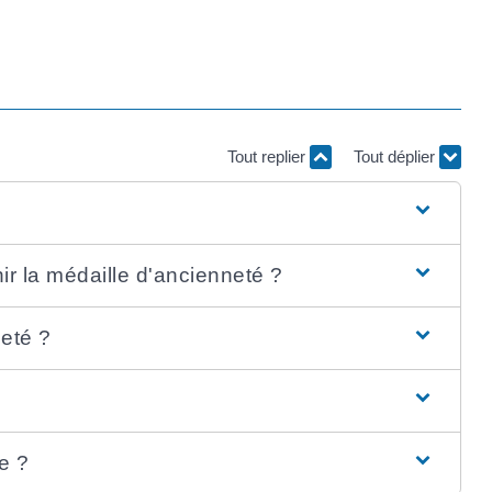
Tout replier
Tout déplier
nir la médaille d'ancienneté ?
neté ?
e ?