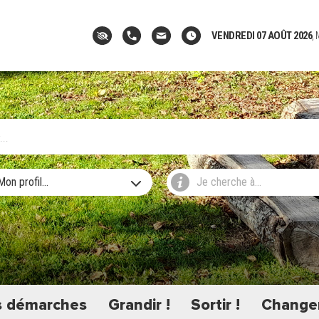
VENDREDI 07 AOÛT 2026
,
Mon profil...
Je cherche à...
 démarches
Grandir !
Sortir !
Changer