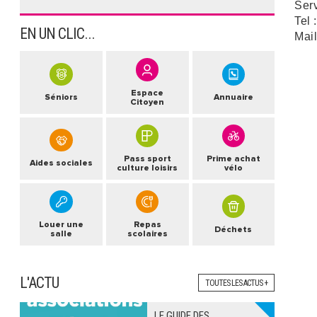
Ser
Tel 
EN UN CLIC...
Mail
Espace
Séniors
Annuaire
Citoyen
Pass sport
Prime achat
Aides sociales
culture loisirs
vélo
Louer une
Repas
Déchets
salle
scolaires
L'ACTU
TOUTES LES ACTUS +
LE GUIDE DES