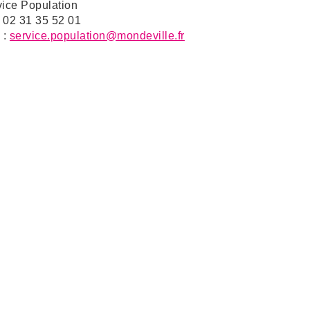
vice Population
: 02 31 35 52 01
 :
service.population@mondeville.fr