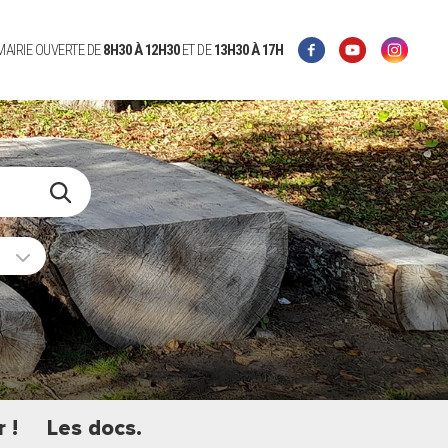
 MAIRIE OUVERTE DE
8H30 À 12H30
ET DE
13H30 À 17H
 !
Les docs.