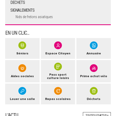
DECHETS
SIGNALEMENTS
Nids de frelons asiatiques
EN UN CLIC...
Séniors
Espace Citoyen
Annuaire
Pass sport
Aides sociales
Prime achat vélo
culture loisirs
Louer une salle
Repas scolaires
Déchets
L'ACTU
TOUTES LES ACTUS +