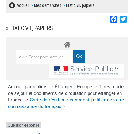
SOLIDARITÉ, LOGEMENT
MARCHÉS PUBLICS
Accueil
Mes démarches
Etat civil, papiers…
BESOIN D'UNE AIDE ?
COMMUNIQUÉS DE PRESSE
ÉTAT CIVIL, PAPIERS…
PLAN LOCAL D'URBANISME
Faceboo
Twi
LES ASSOCIATIONS
CONCERTATIONS PUBLIQUES
» ETAT CIVIL, PAPIERS…
SÉNIORS
DOCUMENT D'INFORMATION COMMUNAL
SUR LES RISQUES MAJEURS
EMPLOI
REGLEMENT LOCAL DE PUBLICITÉ
URBANISME
DECLARATION DE DEMARCHAGE
POLICE MUNICIPALE
DOSSIER DE DEMANDE DE SUBVENTION
Accueil particuliers
>
Étranger - Europe
>
Titres, carte
DECHETS
de séjour et documents de circulation pour étranger en
France
>
Carte de résident : comment justifier de votre
DEMANDE DE PRÊT DE MATERIEL
connaissance du français ?
SIGNALEMENTS
FICHE D'ORGANISATION MANIFESTATION
Question-réponse
PLAN D'ACTION MUNICIPAL