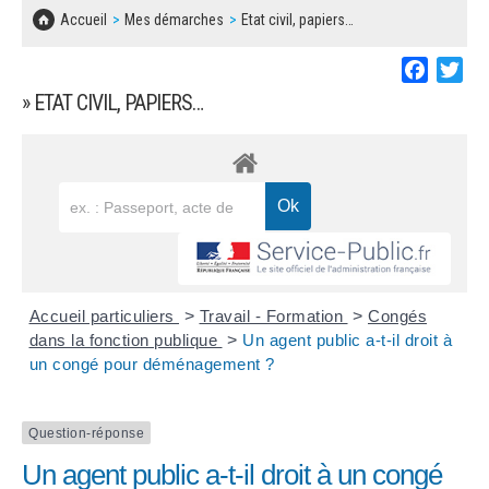
SOLIDARITÉ, LOGEMENT
MARCHÉS PUBLICS
Accueil
Mes démarches
Etat civil, papiers…
BESOIN D'UNE AIDE ?
COMMUNIQUÉS DE PRESSE
ÉTAT CIVIL, PAPIERS…
PLAN LOCAL D'URBANISME
Faceboo
Twi
LES ASSOCIATIONS
CONCERTATIONS PUBLIQUES
» ETAT CIVIL, PAPIERS…
SÉNIORS
DOCUMENT D'INFORMATION COMMUNAL
SUR LES RISQUES MAJEURS
EMPLOI
REGLEMENT LOCAL DE PUBLICITÉ
URBANISME
DECLARATION DE DEMARCHAGE
POLICE MUNICIPALE
DOSSIER DE DEMANDE DE SUBVENTION
Accueil particuliers
>
Travail - Formation
>
Congés
DECHETS
dans la fonction publique
>
Un agent public a-t-il droit à
un congé pour déménagement ?
DEMANDE DE PRÊT DE MATERIEL
SIGNALEMENTS
FICHE D'ORGANISATION MANIFESTATION
Question-réponse
Un agent public a-t-il droit à un congé
PLAN D'ACTION MUNICIPAL