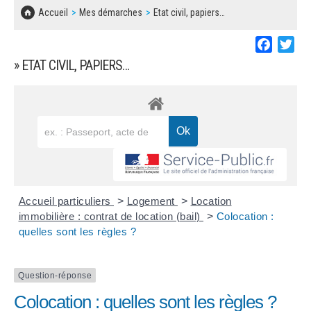
SOLIDARITÉ, LOGEMENT
MARCHÉS PUBLICS
Accueil
Mes démarches
Etat civil, papiers…
BESOIN D'UNE AIDE ?
COMMUNIQUÉS DE PRESSE
ÉTAT CIVIL, PAPIERS…
PLAN LOCAL D'URBANISME
Faceboo
Twi
LES ASSOCIATIONS
CONCERTATIONS PUBLIQUES
» ETAT CIVIL, PAPIERS…
SÉNIORS
DOCUMENT D'INFORMATION COMMUNAL
SUR LES RISQUES MAJEURS
EMPLOI
REGLEMENT LOCAL DE PUBLICITÉ
URBANISME
DECLARATION DE DEMARCHAGE
POLICE MUNICIPALE
DOSSIER DE DEMANDE DE SUBVENTION
Accueil particuliers
>
Logement
>
Location
DECHETS
immobilière : contrat de location (bail)
>
Colocation :
quelles sont les règles ?
DEMANDE DE PRÊT DE MATERIEL
SIGNALEMENTS
FICHE D'ORGANISATION MANIFESTATION
Question-réponse
Colocation : quelles sont les règles ?
PLAN D'ACTION MUNICIPAL