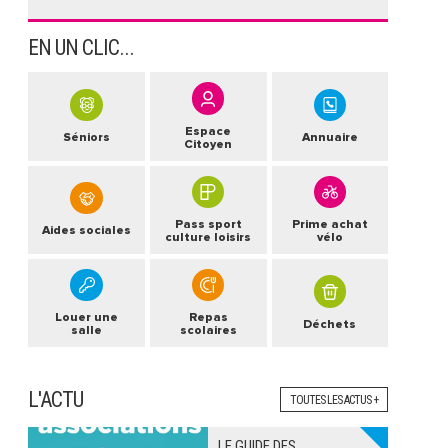
EN UN CLIC...
Espace
Séniors
Annuaire
Citoyen
Pass sport
Prime achat
Aides sociales
culture loisirs
vélo
Louer une
Repas
Déchets
salle
scolaires
L'ACTU
TOUTES LES ACTUS +
LE GUIDE DES