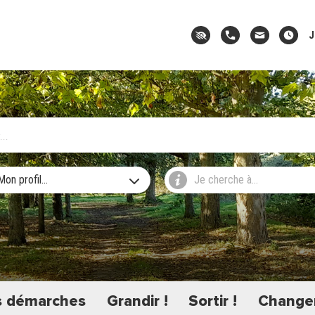
J
Mon profil...
Je cherche à...
 démarches
Grandir !
Sortir !
Changer