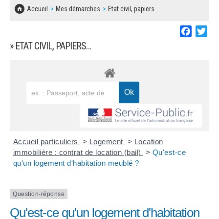
SOLIDARITÉ, LOGEMENT
MARCHÉS PUBLICS
Accueil
Mes démarches
Etat civil, papiers…
BESOIN D'UNE AIDE ?
COMMUNIQUÉS DE PRESSE
ÉTAT CIVIL, PAPIERS…
PLAN LOCAL D'URBANISME
Faceboo
Twi
LES ASSOCIATIONS
CONCERTATIONS PUBLIQUES
» ETAT CIVIL, PAPIERS…
SÉNIORS
DOCUMENT D'INFORMATION COMMUNAL
SUR LES RISQUES MAJEURS
EMPLOI
REGLEMENT LOCAL DE PUBLICITÉ
URBANISME
DECLARATION DE DEMARCHAGE
POLICE MUNICIPALE
DOSSIER DE DEMANDE DE SUBVENTION
Accueil particuliers
>
Logement
>
Location
DECHETS
immobilière : contrat de location (bail)
>
Qu'est-ce
qu'un logement d'habitation meublé ?
DEMANDE DE PRÊT DE MATERIEL
SIGNALEMENTS
FICHE D'ORGANISATION MANIFESTATION
Question-réponse
Qu'est-ce qu'un logement d'habitation
PLAN D'ACTION MUNICIPAL