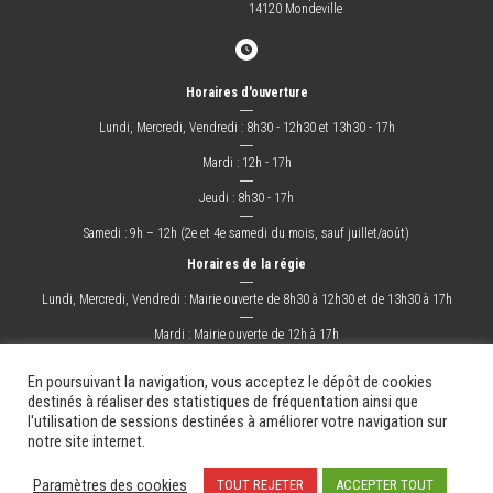
14120 Mondeville
Horaires d'ouverture
―
Lundi, Mercredi, Vendredi : 8h30 - 12h30 et 13h30 - 17h
―
Mardi : 12h - 17h
―
Jeudi : 8h30 - 17h
―
Samedi : 9h – 12h (2e et 4e samedi du mois, sauf juillet/août)
Horaires de la régie
―
Lundi, Mercredi, Vendredi : Mairie ouverte de 8h30 à 12h30 et de 13h30 à 17h
―
Mardi : Mairie ouverte de 12h à 17h
―
Jeudi : Mairie ouverte de 8h30 à 17h
En poursuivant la navigation, vous acceptez le dépôt de cookies
destinés à réaliser des statistiques de fréquentation ainsi que
l'utilisation de sessions destinées à améliorer votre navigation sur
La Ville
Mes démarches
Grandir !
Sortir !
Changer !
Les docs.
notre site internet.
Mentions légales
Plan du site
Contact
Paramètres des cookies
TOUT REJETER
ACCEPTER TOUT