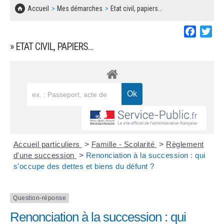
SOLIDARITÉ, LOGEMENT
MARCHÉS PUBLICS
Accueil
Mes démarches
Etat civil, papiers…
BESOIN D'UNE AIDE ?
COMMUNIQUÉS DE PRESSE
ÉTAT CIVIL, PAPIERS…
PLAN LOCAL D'URBANISME
Faceboo
Twi
LES ASSOCIATIONS
CONCERTATIONS PUBLIQUES
» ETAT CIVIL, PAPIERS…
SÉNIORS
DOCUMENT D'INFORMATION COMMUNAL
SUR LES RISQUES MAJEURS
EMPLOI
REGLEMENT LOCAL DE PUBLICITÉ
URBANISME
DECLARATION DE DEMARCHAGE
POLICE MUNICIPALE
DOSSIER DE DEMANDE DE SUBVENTION
Accueil particuliers
>
Famille - Scolarité
>
Règlement
DECHETS
d'une succession
>
Renonciation à la succession : qui
s'occupe des dettes et biens du défunt ?
DEMANDE DE PRÊT DE MATERIEL
SIGNALEMENTS
FICHE D'ORGANISATION MANIFESTATION
Question-réponse
Renonciation à la succession : qui
PLAN D'ACTION MUNICIPAL