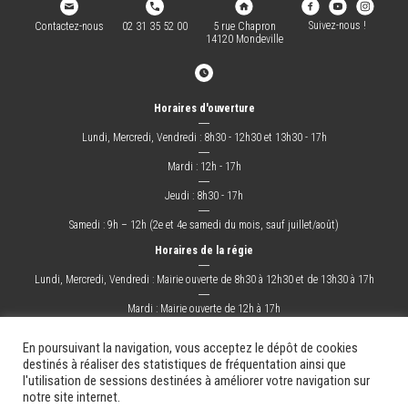
Suivez-nous !
Contactez-nous
02 31 35 52 00
5 rue Chapron
14120 Mondeville
Horaires d'ouverture
―
Lundi, Mercredi, Vendredi : 8h30 - 12h30 et 13h30 - 17h
―
Mardi : 12h - 17h
―
Jeudi : 8h30 - 17h
―
Samedi : 9h – 12h (2e et 4e samedi du mois, sauf juillet/août)
Horaires de la régie
―
Lundi, Mercredi, Vendredi : Mairie ouverte de 8h30 à 12h30 et de 13h30 à 17h
―
Mardi : Mairie ouverte de 12h à 17h
―
Jeudi : Mairie ouverte de 8h30 à 17h
En poursuivant la navigation, vous acceptez le dépôt de cookies
destinés à réaliser des statistiques de fréquentation ainsi que
l'utilisation de sessions destinées à améliorer votre navigation sur
La Ville
Mes démarches
Grandir !
Sortir !
Changer !
Les docs.
notre site internet.
Mentions légales
Plan du site
Contact