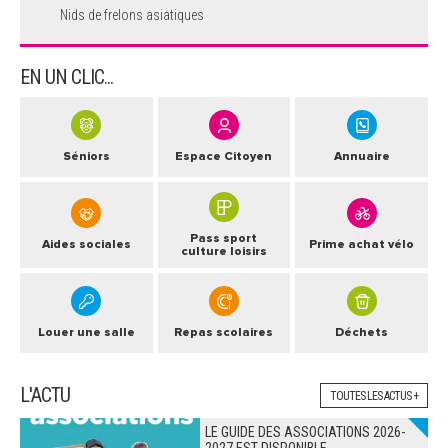
Nids de frelons asiatiques
EN UN CLIC...
Séniors
Espace Citoyen
Annuaire
Pass sport
Aides sociales
Prime achat vélo
culture loisirs
Louer une salle
Repas scolaires
Déchets
L'ACTU
TOUTES LES ACTUS +
LE GUIDE DES ASSOCIATIONS 2026-
2027 EST DISPONIBLE