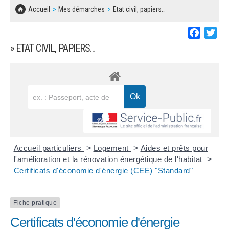
SOLIDARITÉ, LOGEMENT
MARCHÉS PUBLICS
Accueil
Mes démarches
Etat civil, papiers…
BESOIN D'UNE AIDE ?
COMMUNIQUÉS DE PRESSE
ÉTAT CIVIL, PAPIERS…
PLAN LOCAL D'URBANISME
Faceboo
Twi
LES ASSOCIATIONS
CONCERTATIONS PUBLIQUES
» ETAT CIVIL, PAPIERS…
SÉNIORS
DOCUMENT D'INFORMATION COMMUNAL
SUR LES RISQUES MAJEURS
EMPLOI
REGLEMENT LOCAL DE PUBLICITÉ
URBANISME
DECLARATION DE DEMARCHAGE
POLICE MUNICIPALE
DOSSIER DE DEMANDE DE SUBVENTION
Accueil particuliers
>
Logement
>
Aides et prêts pour
DECHETS
l'amélioration et la rénovation énergétique de l'habitat
>
Certificats d'économie d'énergie (CEE) "Standard"
DEMANDE DE PRÊT DE MATERIEL
SIGNALEMENTS
FICHE D'ORGANISATION MANIFESTATION
Fiche pratique
Certificats d'économie d'énergie
PLAN D'ACTION MUNICIPAL