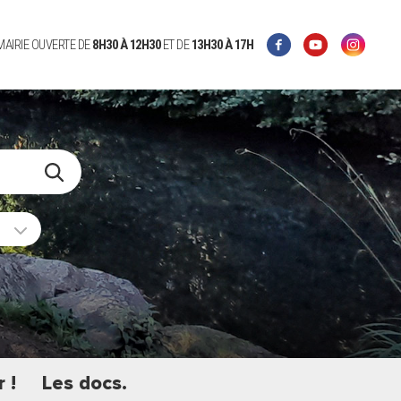
 MAIRIE OUVERTE DE
8H30 À 12H30
ET DE
13H30 À 17H
 !
Les docs.