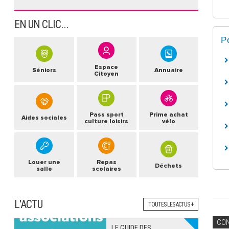
EN UN CLIC...
P
Espace
Séniors
Annuaire
Citoyen
Pass sport
Prime achat
Aides sociales
culture loisirs
vélo
Louer une
Repas
Déchets
salle
scolaires
L'ACTU
TOUTES LES ACTUS +
CO
LE GUIDE DES