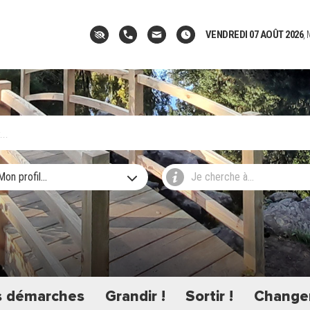
VENDREDI 07 AOÛT 2026
,
Mon profil...
Je cherche à...
 démarches
Grandir !
Sortir !
Changer