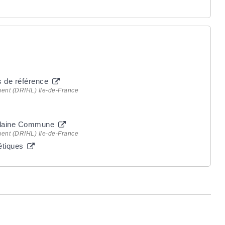
s de référence
ment (DRIHL) Ile-de-France
e Plaine Commune
ment (DRIHL) Ile-de-France
gétiques