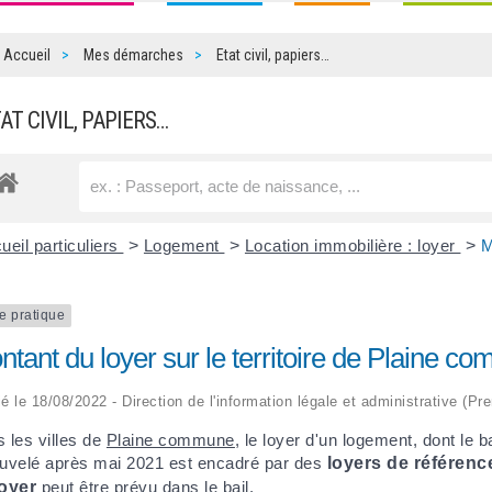
Accueil
Mes démarches
Etat civil, papiers…
TAT CIVIL, PAPIERS…
ueil particuliers
>
Logement
>
Location immobilière : loyer
>
M
e pratique
tant du loyer sur le territoire de Plaine 
ié le 18/08/2022 - Direction de l'information légale et administrative (Pr
 les villes de
Plaine commune
, le loyer d'un logement, dont le b
uvelé après mai 2021 est encadré par des
loyers de référenc
loyer
peut être prévu dans le bail.