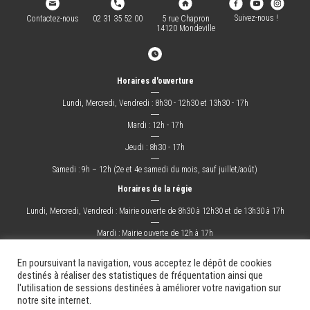
Suivez-nous !
Contactez-nous
02 31 35 52 00
5 rue Chapron
14120 Mondeville
Horaires d'ouverture
―
Lundi, Mercredi, Vendredi : 8h30 - 12h30 et 13h30 - 17h
―
Mardi : 12h - 17h
―
Jeudi : 8h30 - 17h
―
Samedi : 9h – 12h (2e et 4e samedi du mois, sauf juillet/août)
Horaires de la régie
―
Lundi, Mercredi, Vendredi : Mairie ouverte de 8h30 à 12h30 et de 13h30 à 17h
―
Mardi : Mairie ouverte de 12h à 17h
―
Jeudi : Mairie ouverte de 8h30 à 17h
En poursuivant la navigation, vous acceptez le dépôt de cookies
destinés à réaliser des statistiques de fréquentation ainsi que
l'utilisation de sessions destinées à améliorer votre navigation sur
La Ville
Mes démarches
Grandir !
Sortir !
Changer !
Les docs.
notre site internet.
Mentions légales
Plan du site
Contact