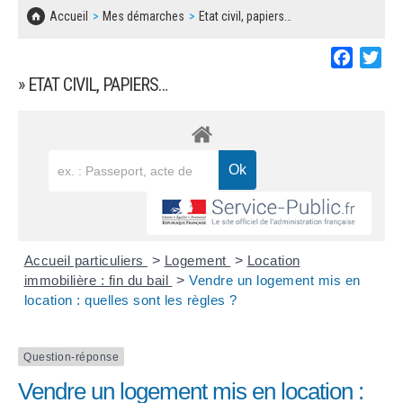
SOLIDARITÉ, LOGEMENT
MARCHÉS PUBLICS
Accueil
Mes démarches
Etat civil, papiers…
BESOIN D'UNE AIDE ?
COMMUNIQUÉS DE PRESSE
ÉTAT CIVIL, PAPIERS…
PLAN LOCAL D'URBANISME
Faceboo
Twi
LES ASSOCIATIONS
CONCERTATIONS PUBLIQUES
» ETAT CIVIL, PAPIERS…
SÉNIORS
DOCUMENT D'INFORMATION COMMUNAL
SUR LES RISQUES MAJEURS
EMPLOI
REGLEMENT LOCAL DE PUBLICITÉ
URBANISME
DECLARATION DE DEMARCHAGE
POLICE MUNICIPALE
DOSSIER DE DEMANDE DE SUBVENTION
Accueil particuliers
>
Logement
>
Location
DECHETS
immobilière : fin du bail
>
Vendre un logement mis en
location : quelles sont les règles ?
DEMANDE DE PRÊT DE MATERIEL
SIGNALEMENTS
FICHE D'ORGANISATION MANIFESTATION
Question-réponse
Vendre un logement mis en location :
PLAN D'ACTION MUNICIPAL