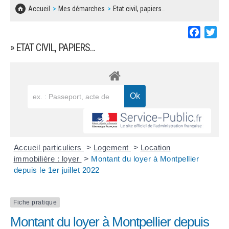
SOLIDARITÉ, LOGEMENT
MARCHÉS PUBLICS
Accueil
Mes démarches
Etat civil, papiers…
BESOIN D'UNE AIDE ?
COMMUNIQUÉS DE PRESSE
ÉTAT CIVIL, PAPIERS…
PLAN LOCAL D'URBANISME
Faceboo
Twi
LES ASSOCIATIONS
CONCERTATIONS PUBLIQUES
» ETAT CIVIL, PAPIERS…
SÉNIORS
DOCUMENT D'INFORMATION COMMUNAL
SUR LES RISQUES MAJEURS
EMPLOI
REGLEMENT LOCAL DE PUBLICITÉ
URBANISME
DECLARATION DE DEMARCHAGE
POLICE MUNICIPALE
DOSSIER DE DEMANDE DE SUBVENTION
Accueil particuliers
>
Logement
>
Location
DECHETS
immobilière : loyer
>
Montant du loyer à Montpellier
depuis le 1er juillet 2022
DEMANDE DE PRÊT DE MATERIEL
SIGNALEMENTS
FICHE D'ORGANISATION MANIFESTATION
Fiche pratique
Montant du loyer à Montpellier depuis
PLAN D'ACTION MUNICIPAL