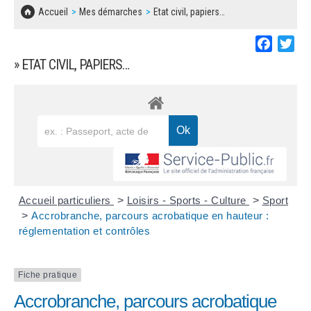
SOLIDARITÉ, LOGEMENT
MARCHÉS PUBLICS
Accueil
Mes démarches
Etat civil, papiers…
BESOIN D'UNE AIDE ?
COMMUNIQUÉS DE PRESSE
ÉTAT CIVIL, PAPIERS…
PLAN LOCAL D'URBANISME
Faceboo
Twi
LES ASSOCIATIONS
CONCERTATIONS PUBLIQUES
» ETAT CIVIL, PAPIERS…
SÉNIORS
DOCUMENT D'INFORMATION COMMUNAL
SUR LES RISQUES MAJEURS
EMPLOI
REGLEMENT LOCAL DE PUBLICITÉ
URBANISME
DECLARATION DE DEMARCHAGE
POLICE MUNICIPALE
DOSSIER DE DEMANDE DE SUBVENTION
Accueil particuliers
>
Loisirs - Sports - Culture
>
Sport
DECHETS
>
Accrobranche, parcours acrobatique en hauteur :
réglementation et contrôles
DEMANDE DE PRÊT DE MATERIEL
SIGNALEMENTS
FICHE D'ORGANISATION MANIFESTATION
Fiche pratique
Accrobranche, parcours acrobatique
PLAN D'ACTION MUNICIPAL