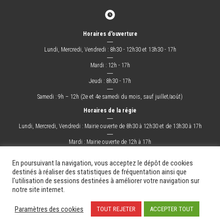
Horaires d'ouverture
―
Lundi, Mercredi, Vendredi : 8h30 - 12h30 et 13h30 - 17h
―
Mardi : 12h - 17h
―
Jeudi : 8h30 - 17h
―
Samedi : 9h – 12h (2e et 4e samedi du mois, sauf juillet/août)
Horaires de la régie
―
Lundi, Mercredi, Vendredi : Mairie ouverte de 8h30 à 12h30 et de 13h30 à 17h
―
Mardi : Mairie ouverte de 12h à 17h
―
Jeudi : Mairie ouverte de 8h30 à 17h
En poursuivant la navigation, vous acceptez le dépôt de cookies
destinés à réaliser des statistiques de fréquentation ainsi que
l'utilisation de sessions destinées à améliorer votre navigation sur
La Ville
Mes démarches
Grandir !
Sortir !
Changer !
Les docs.
notre site internet.
Mentions légales
Plan du site
Contact
Paramètres des cookies
TOUT REJETER
ACCEPTER TOUT
Création & Hébergement : Net-Conception.com