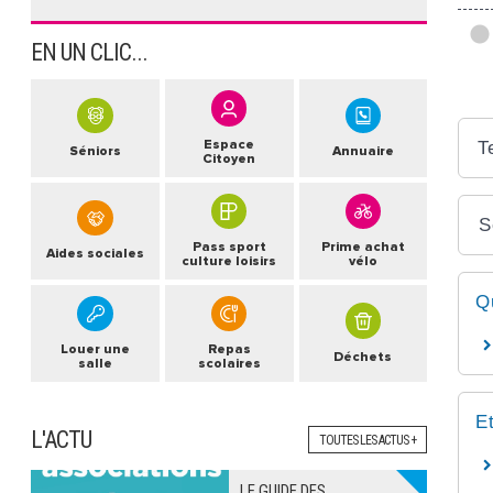
EN UN CLIC...
Espace
T
Séniors
Annuaire
Citoyen
S
Pass sport
Prime achat
Aides sociales
culture loisirs
vélo
Q
Louer une
Repas
Déchets
salle
scolaires
E
L'ACTU
TOUTES LES ACTUS +
LE GUIDE DES