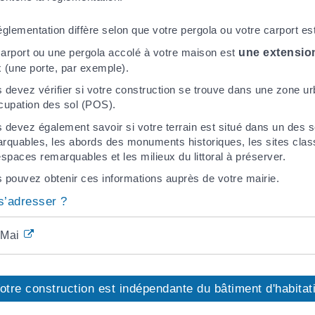
églementation diffère selon que votre pergola ou votre carport es
arport ou une pergola accolé à votre maison est
une extensio
 (une porte, par exemple).
 devez vérifier si votre construction se trouve dans une zone
cupation des sol (POS).
 devez également savoir si votre terrain est situé dans un des s
rquables, les abords des monuments historiques, les sites clas
espaces remarquables et les milieux du littoral à préserver.
 pouvez obtenir ces informations auprès de votre mairie.
s’adresser ?
Mairie
otre construction est indépendante du bâtiment d'habitat