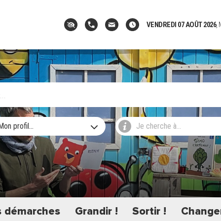
VENDREDI 07 AOÛT 2026
,
Mon profil...
Je cherche à...
 démarches
Grandir !
Sortir !
Changer