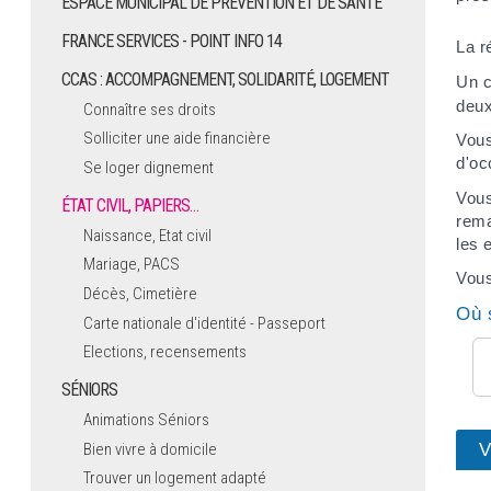
ESPACE MUNICIPAL DE PRÉVENTION ET DE SANTÉ
FRANCE SERVICES - POINT INFO 14
La r
CCAS : ACCOMPAGNEMENT, SOLIDARITÉ, LOGEMENT
Un c
deux
Connaître ses droits
Solliciter une aide financière
Vous
d'oc
Se loger dignement
Vous
ÉTAT CIVIL, PAPIERS…
rema
Naissance, Etat civil
les 
Mariage, PACS
Vous
Décès, Cimetière
Où 
Carte nationale d'identité - Passeport
Elections, recensements
SÉNIORS
Animations Séniors
V
Bien vivre à domicile
Trouver un logement adapté