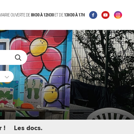
 MAIRIE OUVERTE DE
8H30 À 12H30
ET DE
13H30 À 17H
 !
Les docs.