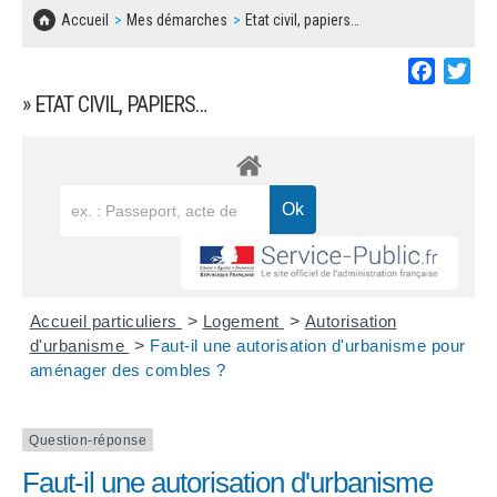
SOLIDARITÉ, LOGEMENT
MARCHÉS PUBLICS
Accueil
Mes démarches
Etat civil, papiers…
BESOIN D'UNE AIDE ?
COMMUNIQUÉS DE PRESSE
ÉTAT CIVIL, PAPIERS…
PLAN LOCAL D'URBANISME
Faceboo
Twi
LES ASSOCIATIONS
CONCERTATIONS PUBLIQUES
» ETAT CIVIL, PAPIERS…
SÉNIORS
DOCUMENT D'INFORMATION COMMUNAL
SUR LES RISQUES MAJEURS
EMPLOI
REGLEMENT LOCAL DE PUBLICITÉ
URBANISME
DECLARATION DE DEMARCHAGE
POLICE MUNICIPALE
DOSSIER DE DEMANDE DE SUBVENTION
Accueil particuliers
>
Logement
>
Autorisation
DECHETS
d'urbanisme
>
Faut-il une autorisation d'urbanisme pour
aménager des combles ?
DEMANDE DE PRÊT DE MATERIEL
SIGNALEMENTS
FICHE D'ORGANISATION MANIFESTATION
Question-réponse
Faut-il une autorisation d'urbanisme
PLAN D'ACTION MUNICIPAL