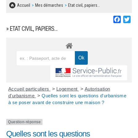
SOLIDARITÉ, LOGEMENT
MARCHÉS PUBLICS
Accueil
Mes démarches
Etat civil, papiers…
BESOIN D'UNE AIDE ?
COMMUNIQUÉS DE PRESSE
ÉTAT CIVIL, PAPIERS…
PLAN LOCAL D'URBANISME
Faceboo
Twi
LES ASSOCIATIONS
CONCERTATIONS PUBLIQUES
» ETAT CIVIL, PAPIERS…
SÉNIORS
DOCUMENT D'INFORMATION COMMUNAL
SUR LES RISQUES MAJEURS
EMPLOI
REGLEMENT LOCAL DE PUBLICITÉ
URBANISME
DECLARATION DE DEMARCHAGE
POLICE MUNICIPALE
DOSSIER DE DEMANDE DE SUBVENTION
Accueil particuliers
>
Logement
>
Autorisation
DECHETS
d'urbanisme
>
Quelles sont les questions d'urbanisme
à se poser avant de construire une maison ?
DEMANDE DE PRÊT DE MATERIEL
SIGNALEMENTS
FICHE D'ORGANISATION MANIFESTATION
Question-réponse
Quelles sont les questions
PLAN D'ACTION MUNICIPAL