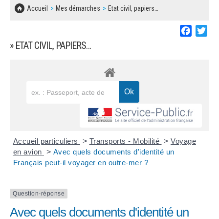
SOLIDARITÉ, LOGEMENT
MARCHÉS PUBLICS
Accueil
Mes démarches
Etat civil, papiers…
BESOIN D'UNE AIDE ?
COMMUNIQUÉS DE PRESSE
ÉTAT CIVIL, PAPIERS…
PLAN LOCAL D'URBANISME
Faceboo
Twi
LES ASSOCIATIONS
CONCERTATIONS PUBLIQUES
» ETAT CIVIL, PAPIERS…
SÉNIORS
DOCUMENT D'INFORMATION COMMUNAL
SUR LES RISQUES MAJEURS
EMPLOI
REGLEMENT LOCAL DE PUBLICITÉ
URBANISME
DECLARATION DE DEMARCHAGE
POLICE MUNICIPALE
DOSSIER DE DEMANDE DE SUBVENTION
Accueil particuliers
>
Transports - Mobilité
>
Voyage
DECHETS
en avion
>
Avec quels documents d'identité un
Français peut-il voyager en outre-mer ?
DEMANDE DE PRÊT DE MATERIEL
SIGNALEMENTS
FICHE D'ORGANISATION MANIFESTATION
Question-réponse
Avec quels documents d'identité un
PLAN D'ACTION MUNICIPAL