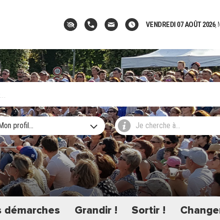
VENDREDI 07 AOÛT 2026
,
Mon profil...
Je cherche à...
 démarches
Grandir !
Sortir !
Changer