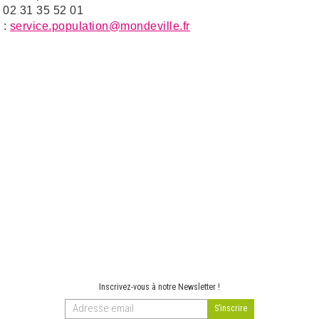
: 02 31 35 52 01
 :
service.population@mondeville.fr
Inscrivez-vous à notre Newsletter !