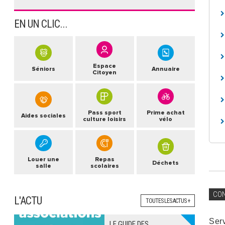
EN UN CLIC...
Espace
Séniors
Annuaire
Citoyen
Pass sport
Prime achat
Aides sociales
culture loisirs
vélo
Louer une
Repas
Déchets
salle
scolaires
CO
L'ACTU
TOUTES LES ACTUS +
Ser
LE GUIDE DES