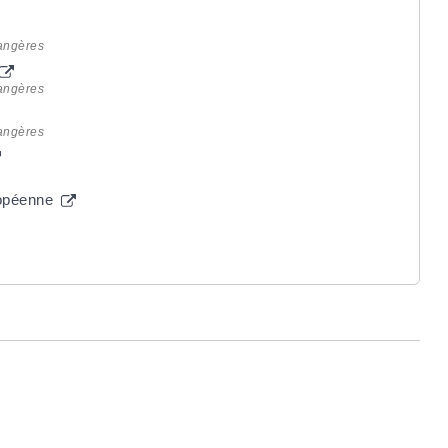
rangères
rangères
rangères
uropéenne