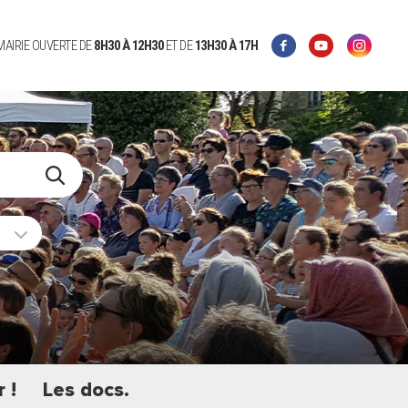
 MAIRIE OUVERTE DE
8H30 À 12H30
ET DE
13H30 À 17H
 !
Les docs.