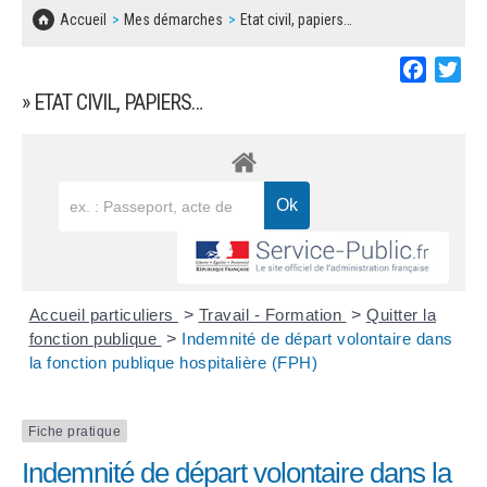
SOLIDARITÉ, LOGEMENT
MARCHÉS PUBLICS
Accueil
Mes démarches
Etat civil, papiers…
BESOIN D'UNE AIDE ?
COMMUNIQUÉS DE PRESSE
ÉTAT CIVIL, PAPIERS…
PLAN LOCAL D'URBANISME
Faceboo
Twi
LES ASSOCIATIONS
CONCERTATIONS PUBLIQUES
» ETAT CIVIL, PAPIERS…
SÉNIORS
DOCUMENT D'INFORMATION COMMUNAL
SUR LES RISQUES MAJEURS
EMPLOI
REGLEMENT LOCAL DE PUBLICITÉ
URBANISME
DECLARATION DE DEMARCHAGE
POLICE MUNICIPALE
DOSSIER DE DEMANDE DE SUBVENTION
Accueil particuliers
>
Travail - Formation
>
Quitter la
DECHETS
fonction publique
>
Indemnité de départ volontaire dans
la fonction publique hospitalière (FPH)
DEMANDE DE PRÊT DE MATERIEL
SIGNALEMENTS
FICHE D'ORGANISATION MANIFESTATION
Fiche pratique
Indemnité de départ volontaire dans la
PLAN D'ACTION MUNICIPAL