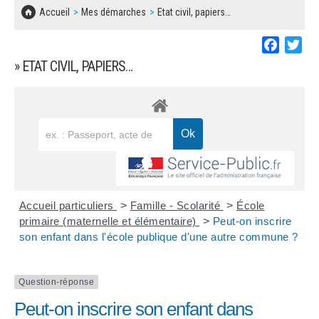
SOLIDARITÉ, LOGEMENT
MARCHÉS PUBLICS
Accueil
Mes démarches
Etat civil, papiers…
BESOIN D'UNE AIDE ?
COMMUNIQUÉS DE PRESSE
ÉTAT CIVIL, PAPIERS…
PLAN LOCAL D'URBANISME
Faceboo
Twi
LES ASSOCIATIONS
CONCERTATIONS PUBLIQUES
» ETAT CIVIL, PAPIERS…
SÉNIORS
DOCUMENT D'INFORMATION COMMUNAL
SUR LES RISQUES MAJEURS
EMPLOI
REGLEMENT LOCAL DE PUBLICITÉ
URBANISME
DECLARATION DE DEMARCHAGE
POLICE MUNICIPALE
DOSSIER DE DEMANDE DE SUBVENTION
Accueil particuliers
>
Famille - Scolarité
>
École
DECHETS
primaire (maternelle et élémentaire)
>
Peut-on inscrire
son enfant dans l'école publique d'une autre commune ?
DEMANDE DE PRÊT DE MATERIEL
SIGNALEMENTS
FICHE D'ORGANISATION MANIFESTATION
Question-réponse
Peut-on inscrire son enfant dans
PLAN D'ACTION MUNICIPAL