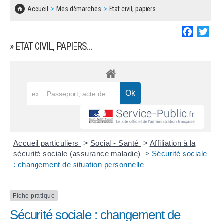
SOLIDARITÉ, LOGEMENT
MARCHÉS PUBLICS
Accueil
Mes démarches
Etat civil, papiers…
BESOIN D'UNE AIDE ?
COMMUNIQUÉS DE PRESSE
ÉTAT CIVIL, PAPIERS…
PLAN LOCAL D'URBANISME
Faceboo
Twi
LES ASSOCIATIONS
CONCERTATIONS PUBLIQUES
» ETAT CIVIL, PAPIERS…
SÉNIORS
DOCUMENT D'INFORMATION COMMUNAL
SUR LES RISQUES MAJEURS
EMPLOI
REGLEMENT LOCAL DE PUBLICITÉ
URBANISME
DECLARATION DE DEMARCHAGE
POLICE MUNICIPALE
DOSSIER DE DEMANDE DE SUBVENTION
Accueil particuliers
>
Social - Santé
>
Affiliation à la
DECHETS
sécurité sociale (assurance maladie)
>
Sécurité sociale
: changement de situation personnelle
DEMANDE DE PRÊT DE MATERIEL
SIGNALEMENTS
FICHE D'ORGANISATION MANIFESTATION
Fiche pratique
Sécurité sociale : changement de
PLAN D'ACTION MUNICIPAL