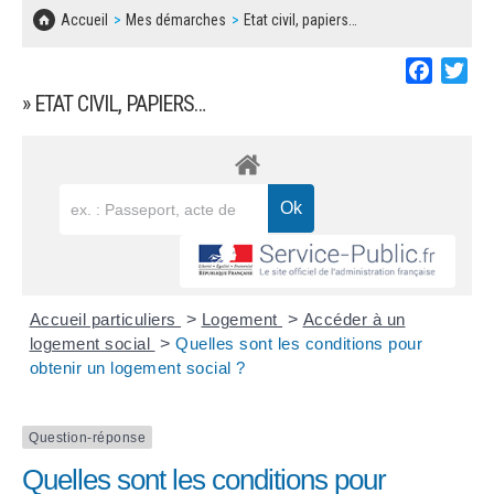
SOLIDARITÉ, LOGEMENT
MARCHÉS PUBLICS
Accueil
Mes démarches
Etat civil, papiers…
BESOIN D'UNE AIDE ?
COMMUNIQUÉS DE PRESSE
ÉTAT CIVIL, PAPIERS…
PLAN LOCAL D'URBANISME
Faceboo
Twi
LES ASSOCIATIONS
CONCERTATIONS PUBLIQUES
» ETAT CIVIL, PAPIERS…
SÉNIORS
DOCUMENT D'INFORMATION COMMUNAL
SUR LES RISQUES MAJEURS
EMPLOI
REGLEMENT LOCAL DE PUBLICITÉ
URBANISME
DECLARATION DE DEMARCHAGE
POLICE MUNICIPALE
DOSSIER DE DEMANDE DE SUBVENTION
Accueil particuliers
>
Logement
>
Accéder à un
DECHETS
logement social
>
Quelles sont les conditions pour
obtenir un logement social ?
DEMANDE DE PRÊT DE MATERIEL
SIGNALEMENTS
FICHE D'ORGANISATION MANIFESTATION
Question-réponse
Quelles sont les conditions pour
PLAN D'ACTION MUNICIPAL