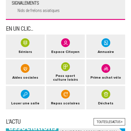
SIGNALEMENTS
Nids de frelons asiatiques
EN UN CLIC...
Séniors
Espace Citoyen
Annuaire
Pass sport
Aides sociales
Prime achat vélo
culture loisirs
Louer une salle
Repas scolaires
Déchets
L'ACTU
TOUTES LES ACTUS +