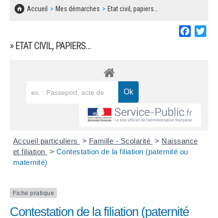
SOLIDARITÉ, LOGEMENT
MARCHÉS PUBLICS
Accueil
Mes démarches
Etat civil, papiers…
BESOIN D'UNE AIDE ?
COMMUNIQUÉS DE PRESSE
ÉTAT CIVIL, PAPIERS…
PLAN LOCAL D'URBANISME
Faceboo
Twi
LES ASSOCIATIONS
CONCERTATIONS PUBLIQUES
» ETAT CIVIL, PAPIERS…
SÉNIORS
DOCUMENT D'INFORMATION COMMUNAL
SUR LES RISQUES MAJEURS
EMPLOI
REGLEMENT LOCAL DE PUBLICITÉ
URBANISME
DECLARATION DE DEMARCHAGE
POLICE MUNICIPALE
DOSSIER DE DEMANDE DE SUBVENTION
Accueil particuliers
>
Famille - Scolarité
>
Naissance
DECHETS
et filiation
>
Contestation de la filiation (paternité ou
maternité)
DEMANDE DE PRÊT DE MATERIEL
SIGNALEMENTS
FICHE D'ORGANISATION MANIFESTATION
Fiche pratique
Contestation de la filiation (paternité
PLAN D'ACTION MUNICIPAL